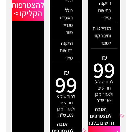
להצטרפות
התקנה
בתיאום
כולל
הקליקו >
מיידי
ראוטר +
מגדיל
מגדיל טווח
טווח!
וחיבור קווי
לממד
התקנה
בתיאום
₪
מיידי
99
₪
99
לחודש ל-3
חודשים
ולאחר מכן
לחודש ל-3
169 ש"ח
חודשים
הטבה
ולאחר מכן
169 ש"ח
למצטרפים
חדשים בלבד
הטבה
למצטרפים