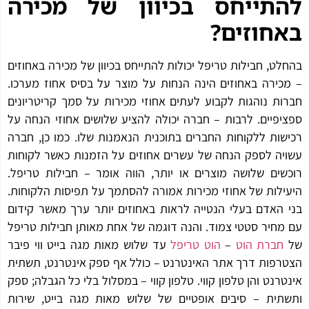
תייחס בכיוון של מכירה
חוזים?
לט, חבילות טריפל יכולות להתייחס בכיוון של מכירה באחוזים
כירה באחוזים הינה הנחות על מוצר על בסיס אחוז מערכו.
ות נוהגות לקבוע לעתים אחוזי מכירות על סמך קריטריונים
יפיים. לרבות – חברה יכולה להציע שלושים אחוזי הנחה על
שות ללקוחות החברים בתוכנית הנאמנות שלו. כמו כן, חברה
יה לספק הנחה של עשרים אחוזים על הזמנות כאשר לקוחות
שים שלושה מוצרים או יותר, הווה אומר – חבילות טריפל.
ילות של אחוזי מכירות אמורה להסתמך על תפיסות הלקוחות.
 האדם בעלי הנטייה לראות באחוזים יותר ערך מאשר קידום
מחיר סטטי צמוד. והנה דוגמה של אחת מאותן חבילות טריפל
חברת הוט
–
הוט טריפל
עד שלוש מאות מגה בייט ווי פיבר
רפות דרך אתר האינטרנט – כולל אף ספק אינטרנט, תשתית
טרנט והן טלפון קווי. טלפון קווי – במסלול בלי כל הגבלה; ספק
תית – סיבים אופטיים של שלוש מאות מגה בייט, שירות