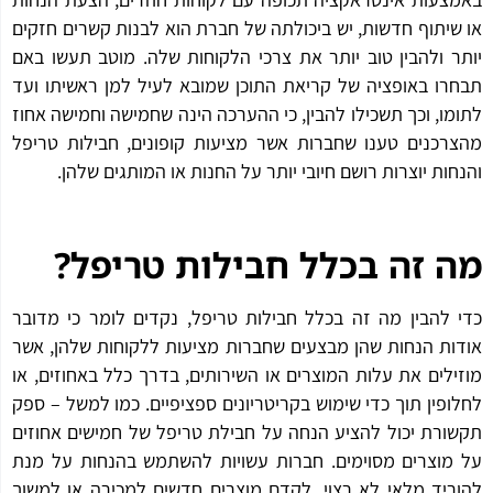
שיתוף חדשות, יש ביכולתה של חברת הוא לבנות קשרים חזקים
ר ולהבין טוב יותר את צרכי הלקוחות שלה. מוטב תעשו באם
רו באופציה של קריאת התוכן שמובא לעיל למן ראשיתו ועד
מו, וכך תשכילו להבין, כי ההערכה הינה שחמישה וחמישה אחוז
רכנים טענו שחברות אשר מציעות קופונים, חבילות טריפל
חות יוצרות רושם חיובי יותר על החנות או המותגים שלהן.
 זה בכלל חבילות טריפל?
 להבין מה זה בכלל חבילות טריפל, נקדים לומר כי מדובר
ות הנחות שהן מבצעים שחברות מציעות ללקוחות שלהן, אשר
ילים את עלות המוצרים או השירותים, בדרך כלל באחוזים, או
ופין תוך כדי שימוש בקריטריונים ספציפיים. כמו למשל – ספק
ורת יכול להציע הנחה על חבילת טריפל של חמישים אחוזים
מוצרים מסוימים. חברות עשויות להשתמש בהנחות על מנת
ריד מלאי לא רצוי, לקדם מוצרים חדשים למכירה או למשוך