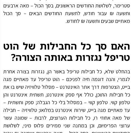
ימר, לשלושת החודשים הראשונים, בסך הכול – מאה ארבעים
עה ₪ עבור חודש, לתשעת החודשים הבאים – סך הכול
יים שבעים ותשעה ₪ לחודש.
ם סך כל החבילות של הוט
יפל נגזרות באותה הצורה?
לט שלא, כל חבילות טריפל באשר הן, נגזרות בצורה אחרת
רי, והנה דוגמה חיה לפניכם – הוט טריפל עד מאתיים מגה
ט, הצטרפות דרך אתר האינטרנט – מסלול טלוויזיה שיש בו את
חבילות התוכן, כולל אף ספק אינטרנט, תשתית אינטרנט והן
ון קווי. טלפון קווי – במסלול בלי כל הגבלה; ספק ותשתית –
מאתיים מגה בייט, שירות אינטרנט במלואו; טלוויזיה – חבילה
מאה אחוזי רו, כל חבילות הערוצים, לרבות – שמונה עשר
צי הפרימיום, וכן במתנה שני ממירים פלוס מיני, לשלושת