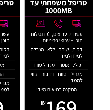
טריפל משפחתי עד
טריפ
1000MB
עשרות ערוצים, 6 חבילות
תוכן + ערוצי פרימיום
תוכן 
דקות שיחה ללא הגבלה
דקות
לנייח ולנייד
לנייח 
כולל ראוטר + מגדיל טווח!
אינט
מגדיל טווח וחיבור קווי
הת
לממד
מגדי
התקנה בתיאום מיידי
לממד
9
169
₪