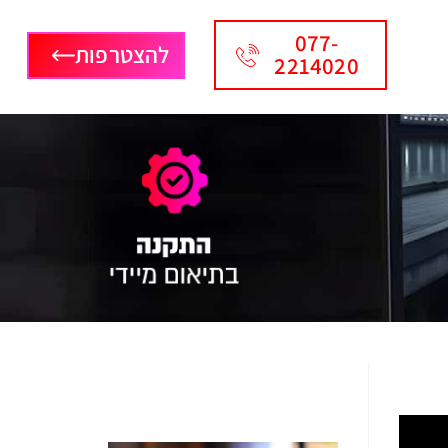
077-
להצטרפות
2214020