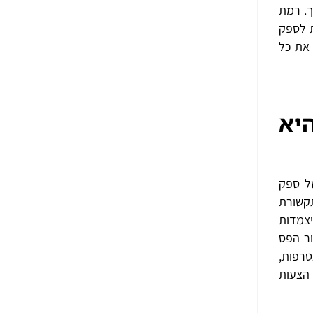
ך. רמת
ת לספק
 את כל
 היא
של ספק
תקשורת
יצמדות
ור הפס
הספק הנוכחי שלכם, וברצונכם לשנות דברים, לפני שתנקטו בהיבט של HOT הצטרפות,
 הצעות