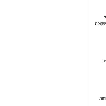
ל
ורה שקופה
ת.
חות