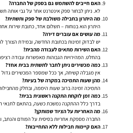
האם חייבים להשתמש גם בספק של החברה
?
לא. ניתן לבחור ספק אינטרנט אחר על גבי אותה תשת
מה היתרון בחבילה משולבת של ספק ותשתית
?
היתרון הוא בנוחות – תשלום אחד, כתובת שירות אחת
מה עושים אם עוברים דירה
?
יש לבדוק זמינות בכתובת החדשה, ובמידת הצורך ל
האם השירות מתאים לעבודה מהבית
?
בהחלט. המהירויות הגבוהות מאפשרות עבודה רציפה, 
כמה מכשירים ניתן לחבר לתשתית בבית אחד
?
אין מגבלה קשיחה, אך ככל שמספר המכשירים גדול יו
מהן שעות התמיכה במקרה של בעיות
?
התמיכה זמינה ברוב שעות היממה, ובחלק מהחבילות
כמה זמן לוקחת התקנה ראשונית בבית
?
בדרך כלל ההתקנה נמשכת כשעה, בהתאם לתנאי ה
מה האחריות על הציוד שמותקן
?
החברה מספקת אחריות בסיסית על המודם והנתב, וב
האם קיימות חבילות ללא התחייבות
?