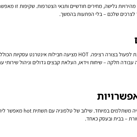
אתר המבצעים תוכלו להשוות בין חבילות שונות של HOT: מהירויות גלישה, מחירים חודשיים ותנאי הצטרפות. שקיפות זו מא
עסקים קטנים וגדולים זקוקים לאינטרנט אמין ומהיר על מנת לפעול בצורה רציפה. HOT מציעה חבילות אינטרנט עסק
י. בחירה ב־תשתית hot לעסק מבטיחה עבודה חלקה – שיחות וידאו, העלאת קבצים גדולים וניהול שירותי ע
פשרויות
מעבר לאינטרנט וטלוויזיה, HOT מספקת גם שירותי טלפוניה משתלמים במיוחד. שילוב של טלפונ
ורת – בבית ובעסק כאחד.