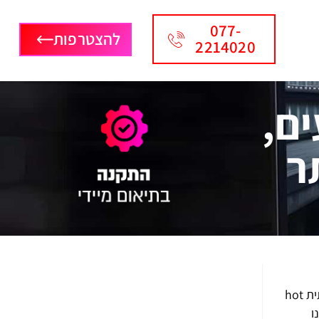
077-
להצטרפות
2214020
עים,
ר
החיים הדיגיטליים של היום מחייבים אותנו ליהנות מאינטרנט יציב ומהיר לצד שירותי טלוויזיה וטלפוניה מתקדמים. בחירה ב־תשתית hot
ו