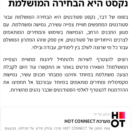
סט היא הבחירה המושלמת
פו של דבר, נקסט סטודנטים היא הבחירה המושלמת עבור
דנטים המחפשים חוויית צפייה עשירה, גמישה ומשתלמת. עם
ון התכנים הרחב, הגמישות בשימוש והמחירים המותאמים
כים הייחודיים של סטודנטים, אין ספק שזהו הפתרון המושלם
ר כל מי שרוצה לשלב בין לימודים, עבודה ובילוי.
ים להצטרף לשירות ולהתחיל ליהנות מחוויית הצפייה
שלמת? השאירו פרטים באתר או התקשרו עוד היום לקבלת
ה משתלמת במיוחד ותיהנו ממבחר תכנים עשיר, גמישות
ימלית ומחירים מותאמים במיוחד עבורכם! אל תחמיצו את
דמנות להצטרף לאלפי הסטודנטים שכבר נהנים מהשירות.
נכתב על ידי
מערכת HOT CONNECT
צוות התוכן של HOT CONNECT מרכז ובודק מידע על חבילות, מבצעים