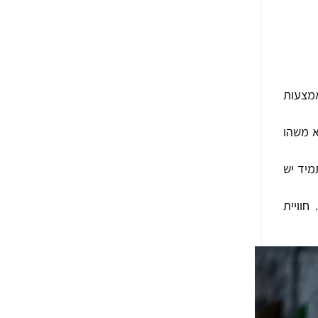
מצעות
א משהו
מיד יש
וויית