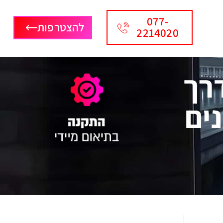
077-
להצטרפות
2214020
רך
ים