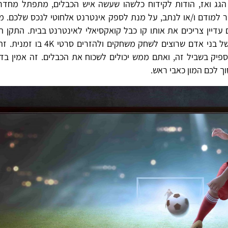
 הגג ואז, הודות לקידוח כלשהו שעשה איש הכבלים, מתפתל מחד
ר למודם ו/או לנתב, על מנת לספק אינטרנט אלחוטי לנכס שלכם. 
דיין צריכים את אותו קו כבל קואקסיאלי לאינטרנט בבית. התקן ה
הנוכחי הוא מהיר, אבל לא מספיק מהיר עבור בית שלם של בני אדם שרוצים לשחק מ
 רחב קווי. הטכנולוגיה של 5G מהירה מספיק בשביל זה, ואתם ממש יכולים לשכוח את הכבלים. זה אמין 
וך לכם המון כאבי ראש.