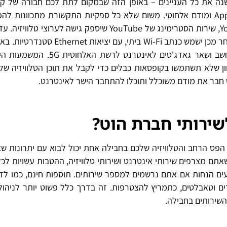
נה את כל העניינים – באופן הזה שבמקום לתת לכם חבורה של ק
כבלים וגאדג'טים אחרים, היא פשוט תיתן לכם Apple TV 4K ומודם אלחוטי. משום שלא כל ספקיות התקשורת מתכוונו
כבלים רגיל לבית שלכם, הוט תכלול גם מנוי ל-YouTube TV, שירות הסטרימינג של YouTube שיספק גישה לערוצי
לך מודם בבית, אבל הוא יתחבר לאות ה- 5G האלחוטי ולאחר מכן ישמש כנתב Wi-Fi ביתי, עם 
יתחברו מכשירים כמו Apple TV 4K, הטלפון הנייד, המחשב ושאר גאדג'טים לאינטר
ון שלא תשתמשו בקופסאות כבלים כדי לקבל את תוכן הטלוויזיה של
ט חבר את מודם משוכלל ותוכלו להתחבר הישר לאינטרנט.
ירותי חברת הוט?
פס הרחב והטלוויזיה שלכם בחבילה אחת יכול לבוא עם יתרונות שא
ם מצרפים שירותי אינטרנט ושירותי טלוויזיה, ההטבות עשויות לכל
עים הנחות אם אתם נרשמים למספר שירותים. תוספות חינם, כמו לד
ם וטאבלטים, כתמריץ להצטרפות. זה בדרך כלל פשוט יותר לניהול, 
השירותים בחבילה.