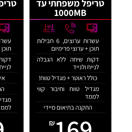
טריפל משפחתי עד
טריפ
1000MB
עשרות ערוצים, 6 חבילות
תוכן + ערוצי פרימיום
תוכן 
דקות שיחה ללא הגבלה
דקות
לנייח ולנייד
לנייח 
כולל ראוטר + מגדיל טווח!
אינט
מגדיל טווח וחיבור קווי
הת
לממד
מגדי
התקנה בתיאום מיידי
לממד
9
169
₪