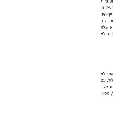
ופסאות
ת להפעיל קו
 טלוויזיה. עדיין יהיה
יציאות Ethernet סטנדרטיות. באופן הזה
נט לרשת האלחוטית 5G. המשמעות היא שלא
כם. לא
ולי לא
ול, עם
וגמה –
מכיוון