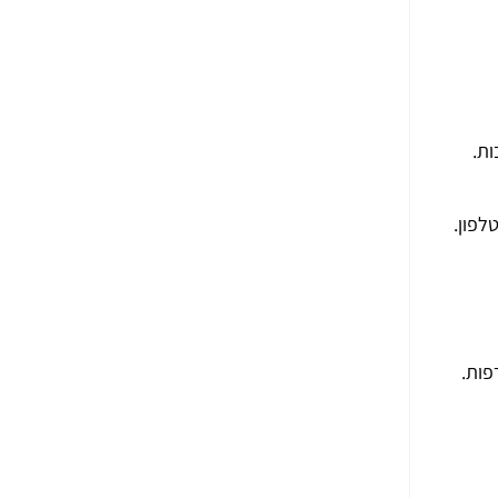
ות.
לפון.
פות.