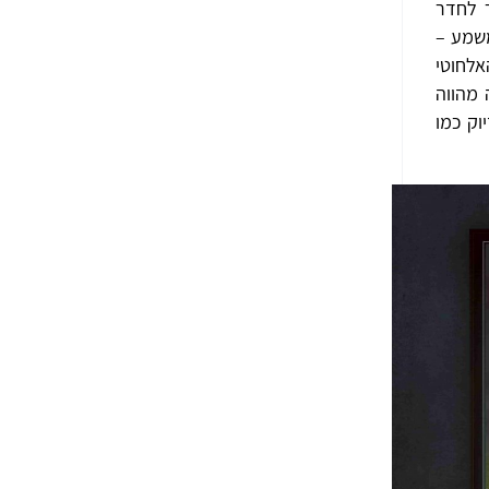
ר לחדר
משמע –
אלחוטי
שחקים ולהזרים סרטי 4K בו זמנית. זה מהווה
בדיוק כמו