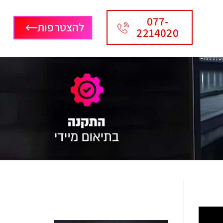
077-
להצטרפות
2214020