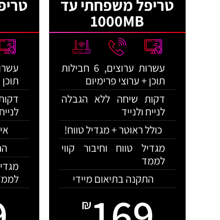
טריפל משפחתי עד
טריפ
1000MB
עשרות ערוצים, 6 חבילות
תוכן + ערוצי פרימיום
תוכן 
דקות שיחה ללא הגבלה
דקות
לנייח ולנייד
לנייח 
כולל ראוטר + מגדיל טווח!
אינט
מגדיל טווח וחיבור קווי
הת
לממד
מגדי
התקנה בתיאום מיידי
לממד
9
169
₪