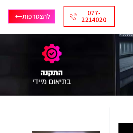
077-
להצטרפות
2214020