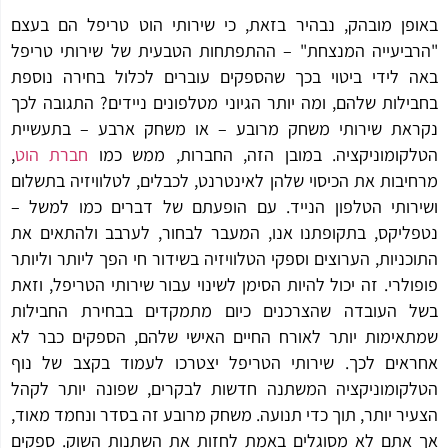
פן מובהק, נבהיר בזאת, כי שירותי הוט טריפל הם בעצם
ביעייה המנצחת" – ההתפתחות הטבעית של שירותי טריפל
 לידי ביטוי בכך שהספקים עוברים לכלול בחירה נוספת
ילות שלהם, ומה יותר הגיוני מטלפונים ניידים? התגובה לכך
את שירותי משחק מרובע – או משחק ארבע – בתעשיית
קומוניקציה. במובן הזה, החברות, ממש כמו
חברת הוט
,
יבות את הכיסוי שלהן לאינטרנט, לכבלים, לטלוויזיה בתשלום
רותי הטלפון הנייד. עם הופעתם של דברים כמו למשל –
ליקס, בתקופתנו אנו, המעבר לבחור, לערבב ולהתאים את
כניות, הערוצים וספקי הטלוויזיה בשידור חי הפך ליותר וליותר
ולרי. זה יכול להיות הסימן לשינוי עבור שירותי הטריפל, וזאת
 העובדה שהצרכנים כיום מתמקדים בבחירת החבילות
אימות יותר לאורח החיים האישי שלהם, הספקים כבר לא
אים לכך. שירותי הטריפל יצטרכו לעמוד בקצב של נוף
קומוניקציה המשתנה חדשות לבקרים, שפונה יותר לקהל
יר יותר, תוך כדי תנועה. משחק מרובע זה בסדר ונחמד מאוד,
אתם לא מסוגלים באמת לחזות את השתנות השוק. ספקים