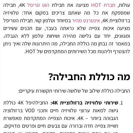
ות,
חברת HOT
מציעה את חבילת
הוט
טריפל
4K, חבילה
פקת את כל מה שאתם צריכים במקום אחד: טלוויזיה
לוציית 4K,
אינטרנט מהיר
במיוחד וטלפון קווי. חבילת הטריפל
עה איכות צפייה שלא נראתה בעבר, עם תכנים עשירים
וונים, יחד עם גלישה מהירה ושיחות טלפון ללא הגבלה.
מר זה נבחן מה כוללת החבילה, מה היתרונות שלה ואיך ניתן
טרף וליהנות מכל השירותים המתקדמים של HOT.
 כוללת החבילה
?
ילה כוללת שילוב של שלושה שירותי תקשורת עיקריים:
שירותי טלוויזיה ברזולוציית 4
K:
החבילהיפל 4K כוללת
גישה למאות ערוצי טלוויזיה חיים ותכני VOD ברזולוציה
הגבוהה ביותר – 4K. איכות הצפייה המתקדמת מאפשרת
חוויית צפייה חדה וברורה עם צבעים חיים ופרטים מדויקים.