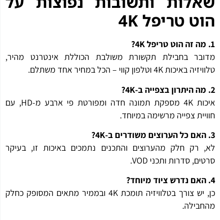
לות ותשובות נפוצות על
ט טריפל 4K
בר בחבילת תקשורת משולבת הכוללת אינטרנט מהיר,
איכות 4K וטלפון קווי – הכל במחיר אחד משתלם.
איכות 4K מספקת תמונה חדה ומפורטת פי ארבע מ-HD, עם
יית צפייה מרשימה במיוחד.
 רק חלק מהערוצים והתכנים נתמכים באיכות זו, בעיקר
ם, סדרות ותכני VOD.
כן, יש צורך בטלוויזיה תומכת 4K ובממיר מתאים המסופק כחלק
בילה.