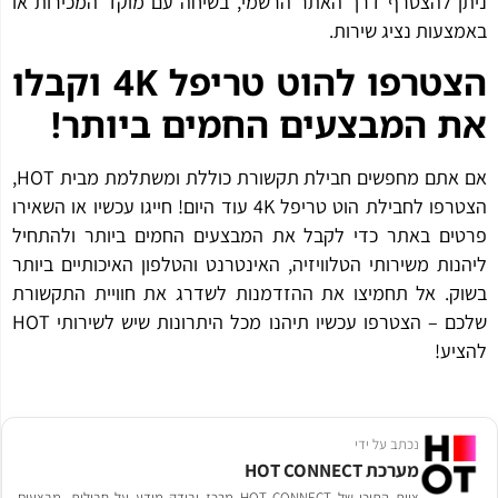
ן להצטרף דרך האתר הרשמי, בשיחה עם מוקד המכירות או
צעות נציג שירות.
טרפו להוט טריפל 4
K
וקבלו
 המבצעים החמים ביותר
!
אם אתם מחפשים חבילת תקשורת כוללת ומשתלמת מבית HOT,
הצטרפו לחבילת הוט טריפל 4K עוד היום! חייגו עכשיו או השאירו
ים באתר כדי לקבל את המבצעים החמים ביותר ולהתחיל
נות משירותי הטלוויזיה, האינטרנט והטלפון האיכותיים ביותר
ק. אל תחמיצו את ההזדמנות לשדרג את חוויית התקשורת
שלכם – הצטרפו עכשיו תיהנו מכל היתרונות שיש לשירותי HOT
יע!
נכתב על ידי
מערכת HOT CONNECT
צוות התוכן של HOT CONNECT מרכז ובודק מידע על חבילות, מבצעים